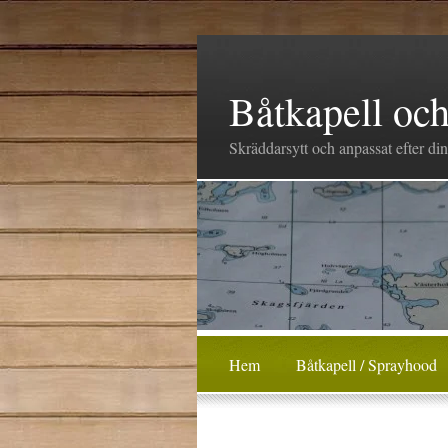
Båtkapell oc
Skräddarsytt och anpassat efter di
Hem
Båtkapell / Sprayhood