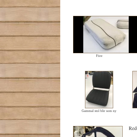
Före
Gammal stol blir som ny
Redo